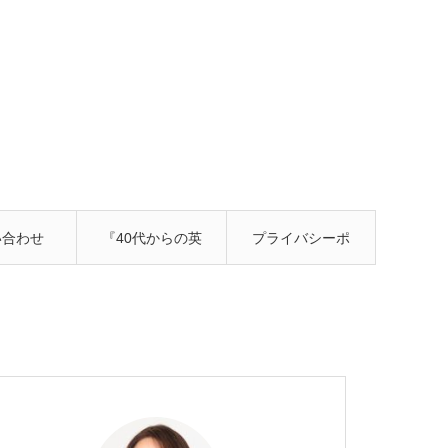
い合わせ
『40代からの英
プライバシーポ
語習慣 ここまで
リシー
いける！ スキマ
時間活用法』発