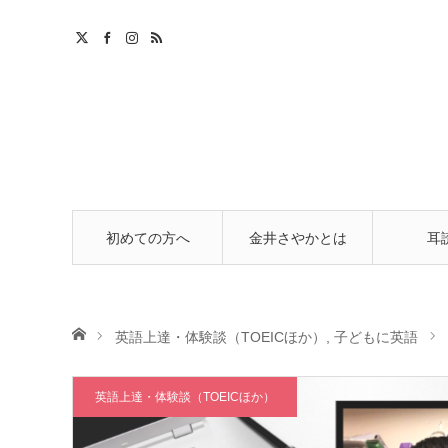
m
初めての方へ
金井さやかとは
耳
ホーム
英語上達・体験談（TOEICほか）
,
子どもに英語
英語上達・体験談（TOEICほか）