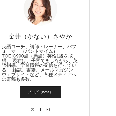
刊キャンペーン
金井（かない）さやか
英語コーチ、講師トレーナー、パフ
ォーマー（パントマイム）
TOEIC990点（満点）英検1級を取
得。 現在は、子育てをしながら、英
語指導、学習情報の発信を行ってい
る。 雑誌、書籍、メールマガジン、
ウェブサイトなど、各種メディアへ
の寄稿も多数。
ブログ（note）
X
Facebook
Instagram