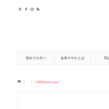
m
初めての方へ
金井さやかとは
耳
ホーム
1908foldscope7