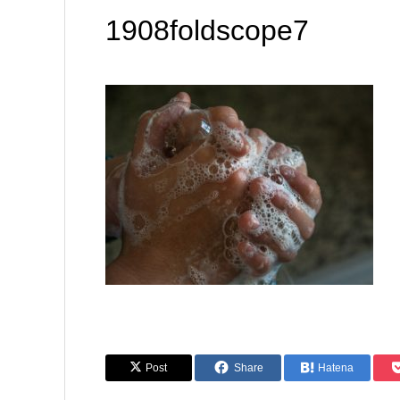
1908foldscope7
Post
Share
Hatena