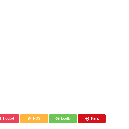
Pocket
RSS
feedly
Pin it