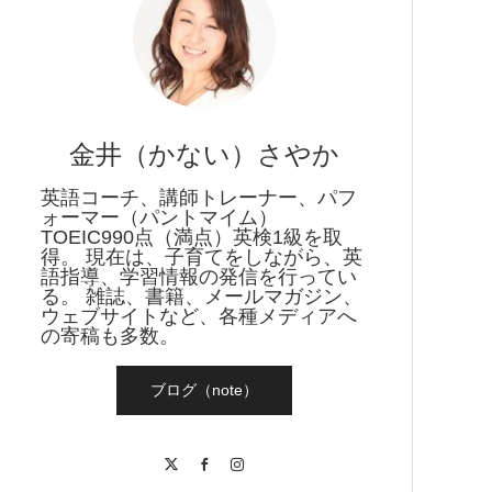
刊キャンペーン
金井（かない）さやか
英語コーチ、講師トレーナー、パフ
ォーマー（パントマイム）
TOEIC990点（満点）英検1級を取
得。 現在は、子育てをしながら、英
語指導、学習情報の発信を行ってい
る。 雑誌、書籍、メールマガジン、
ウェブサイトなど、各種メディアへ
の寄稿も多数。
ブログ（note）
X
Facebook
Instagram