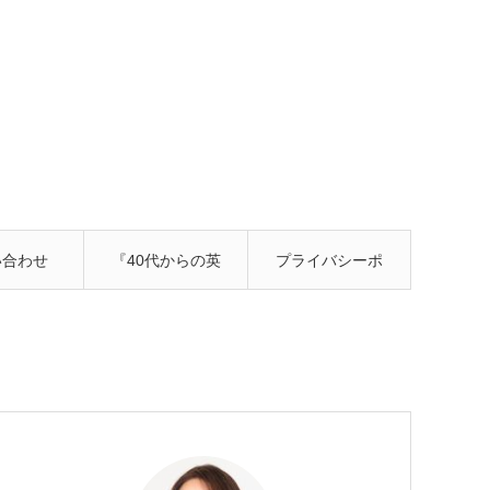
い合わせ
『40代からの英
プライバシーポ
語習慣 ここまで
リシー
いける！ スキマ
時間活用法』発